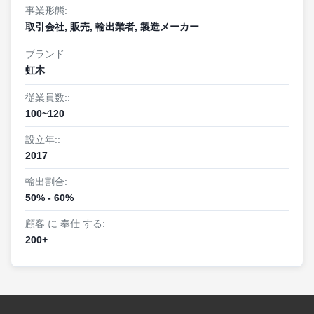
ニーズを理解し,最適なソリューションを提供すること
し、生産効率と製品の品質を向上させました。
事業形態:
に熟練しています.生産マネージャーは効率的な管理ス
取引会社, 販売, 輸出業者, 製造メーカー
2020年に
、同社は国際市場への拡大を開始
キルと近代的な技術的な知識を持っています すべての
し、重要な輸出入資格を取得しました。
製品が最高品質であることを保証するために私たちの
ブランド:
研究開発とデザインチームは 革新的な製品を開発し 既
2022年に
、同社は市場の需要を掘り起こし
虹木
存の製品を改善することに専念しています私たちの品
て研究開発投資を増やし、高付加価値の木材製
従業員数::
質管理チームは,私たちの製品が国際基準と顧客の要求
品を開発し、市場での地位を打ち破りました。
100~120
を満たすことを保証する責任があります私たちの物流
2023年に
、同社は業界で重要な発展を遂
と倉庫チームと 顧客サービススタッフは 間に合う配達
設立年::
げ、有名な木材ブランドとなり、木材産業の発
と 優れた販売後のサービスを保証します
2017
展と進歩を促進し続けています。
私たちのチームは高度な相乗効果と専門的な背景を持
2025年には、同社はさらにグローバルリソー
輸出割合:
っています そして引き続き高品質の製品とサービスを
スを統合し、複数国の著名な林業企業と戦略的
50% - 60%
提供します
協力を確立し、グリーンで持続可能な原材料サ
顧客 に 奉仕 する:
プライチェーンを構築し、同時に世界中の顧客
の個別化されたニーズを満たすインテリジェン
200+
トなカスタマイズサービスプラットフォームを
立ち上げ、産業チェーン、サプライチェーン、
バリューチェーンの統合における新たな飛躍を
実現した。