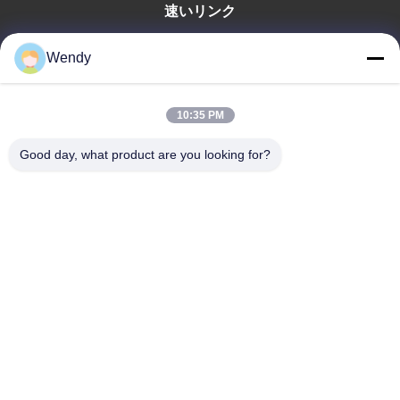
2026年に
速いリンク
、同社はフィリピンで広州交易会
やさまざまな見本市の複数のセッションに積極
家
的に参加することで、国際的な存在感をさらに
Wendy
プロダクト
強化しました。これらの戦略的取り組みは、当
ビデオ
社の最新イノベーションを紹介するための重要
なプラットフォームを提供し、その結果、多数
10:35 PM
VRショー
の長期パートナーシップが確立され、成長を続
私達について
ける世界的な顧客ネットワークとのつながりが
Good day, what product are you looking for?
工場旅行
深まりました。
品質管理
私達に連絡しなさい
引用を要求しなさい
Zhengzhou Rainbow International Wood Co., Ltd.
86--16638239776
bamboo@woody-life.com
Follow Us