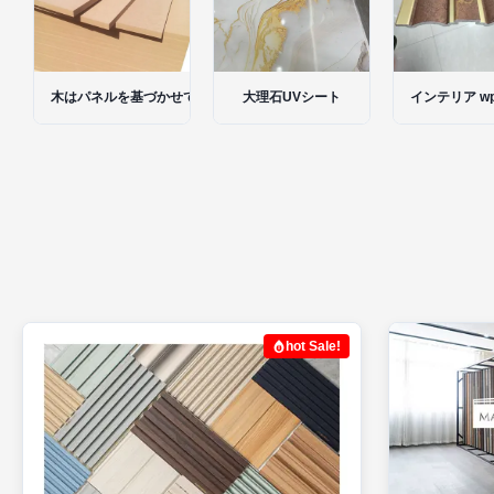
木はパネルを基づかせていた
大理石UVシート
インテリア w
hot Sale!