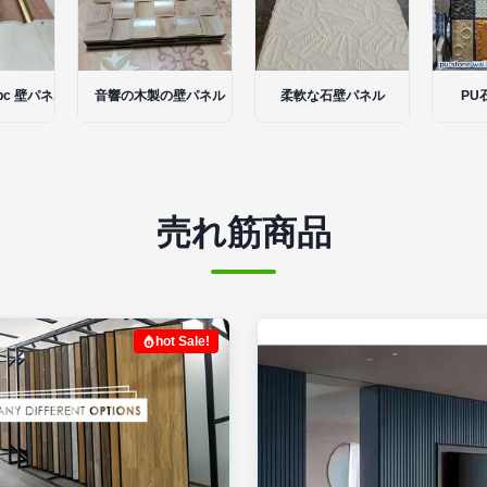
pc 壁パネル
音響の木製の壁パネル
柔軟な石壁パネル
PU
売れ筋商品
hot Sale!