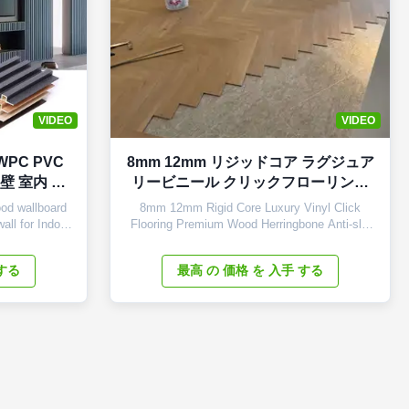
VIDEO
VIDEO
WPC PVC
8mm 12mm リジッドコア ラグジュア
壁 室内 室
リービニール クリックフローリング
ー
プレミアムウッド ヘリンボーン 防滑
od wallboard
8mm 12mm Rigid Core Luxury Vinyl Click
Piso SPC クリック 5 mm 板フローリ
ll for Indoor
Flooring Premium Wood Herringbone Anti-slip
scription The
Piso SPC Click 5mm Plank Flooring Product
ング
l panel Color
Attributes Attribute Value Surface Treatment
 する
最高 の 価格 を 入手 する
choose Size
UV Coating Feature Anti-Scratch, Waterproof,
mm
Anti-Slip, Wear Resistant Use Indoor Product
h can be
Type SPC Flooring Material PVC ...
 ...