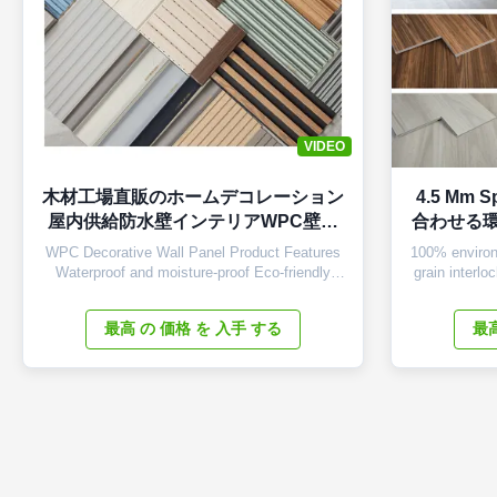
VIDEO
木材工場直販のホームデコレーション
4.5 M
屋内供給防水壁インテリアWPC壁パ
合わせる環
ネル
WPC Decorative Wall Panel Product Features
100% environ
Waterproof and moisture-proof Eco-friendly
grain interloc
materials Fire retardant (B1 rating - highest
flooring Ma
level) Easy to clean and maintain Good
Composite (S
最高 の 価格 を 入手 する
最高
thermal insulation properties Specifications
centered a
Material Wood Plastic Composite (Bamboo,
layer. This 
Plastic, Wood) Size 170*24mm (Single ...
of 