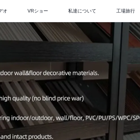
デオ
VRショー
私達について
工場旅行