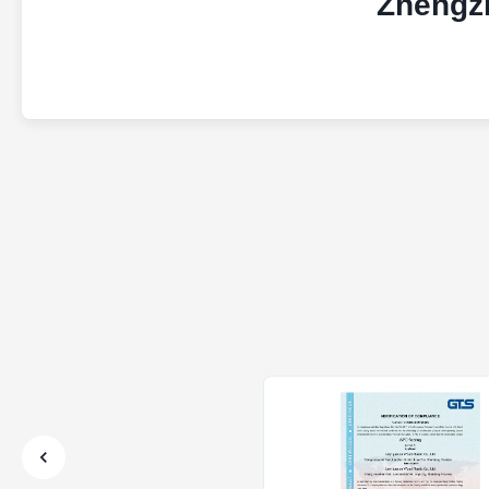
Zhengzh