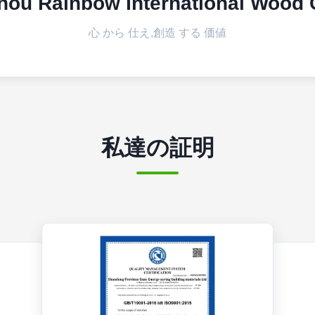
ou Rainbow International Wood C
心 から 仕え,創造 する 価値
私達の証明