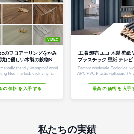
VIDEO
m Spcのフロアーリングをかみ
工場 卸売 エコ 木製 壁紙 
境に優しい木製の穀物Spc
プラスチック 壁紙 テレビ 
のフロアーリング
外 カスタム カラ
mentally friendly waterproof wood
Factory wholesale Ecological wo
king tiles interlock click vinyl spc
WPC PVC Plastic wallboard TV wa
terial composition: Stone Plastic
outdoor custom colors Product de
PC): The SPC vinyl base plate is
name wood plastic composite wal
 の 価格 を 入手 する
最高 の 価格 を 入手
round a stone plastic composite
will send E-catalog for your 
is a composite material composed
3000mm*160mm*22
stone powder, polymer ...
3000mm*155mm*18mm (Lengt
adjusted) Material WPC
私たちの実績