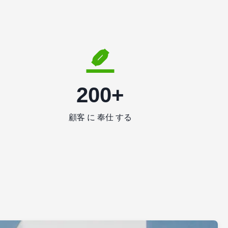
200+
顧客 に 奉仕 する