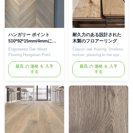
ハンガリー ポイント
耐久力のある設計された
510*92*15mm/4mmに床
木製のフロアーリング
を張る居間によって設計
Engineered Oak Wood
Classic oak flooring: timeless
されるカシの寄木細工の
Flooring Hungarian Point
texture, pleasing to the eye
床
Design Parquet Flooring
Wear-resistant and durable,
Product Introduction
最高 の 価格 を 入手
stylish and beautiful Product
最高 の 価格 を 入手
する
する
Engineered oak flooring is a
Introduction Engineered Oak
refined and elegant flooring
Flooring, can be 3 layer or
material, which is favored for
multi layer. T&G or click
its stability and durability,
system. Various different
natural beauty and
sizes. Very good quality
environmental protection
products from advanced
characteristics. The natural
German machines.Both ...
beauty of oak wood ...