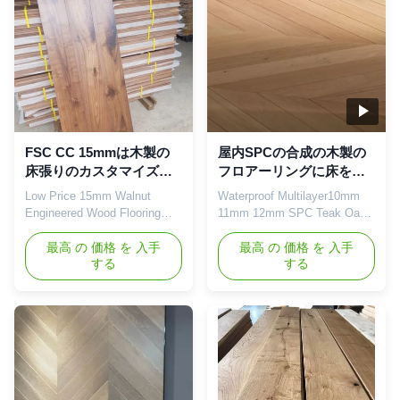
geothermal performance of
only has excellent hardness
solid ...
and durability, ...
FSC CC 15mmは木製の
屋内SPCの合成の木製の
床張りのカスタマイズさ
フロアーリングに床を張
れたクルミの床板を設計
る多層10mm 11mmの
Low Price 15mm Walnut
Waterproof Multilayer10mm
した
12mm設計されたチーク
Engineered Wood Flooring
11mm 12mm SPC Teak Oak
Customized Size For House
Parquet Hard Solid Wood
Decoration Product
最高 の 価格 を 入手
Laminate Composite
最高 の 価格 を 入手
する
する
Introduction Application
Engineered Floor Flooring
scenario: Walnut engineering
Product Introduction Solid
flooring is suitable for a
wood flooring is a high-quality
variety of interior Spaces,
flooring material that is prized
providing elegant and
for its variety, durability and
luxurious floor decoration for
natural beauty. The choice of
luxury homes, high-end shops
multiple hardwood types ...
and luxury hotels...