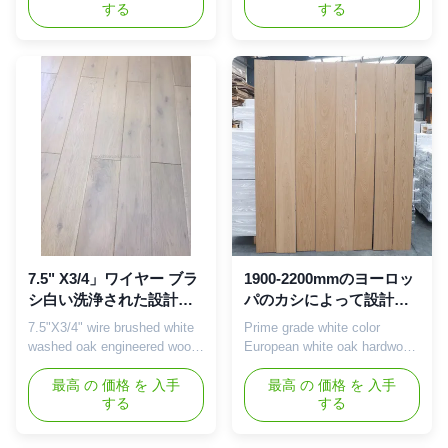
する
する
features and advantages:
engineered wood flooring is a
Unique black brown tone: The
meticulously crafted flooring
floor presents a unique black
material made from high-
brown tone, creating a stable
quality oak as the raw
and elegant decorative effect,
material, combined with multi-
adding nobility and taste to
layer engineering design,
the indoor space. High quality
bringing a perfect fusion of
...
natural ...
7.5" X3/4」ワイヤー ブラ
1900-2200mmのヨーロッ
シ白い洗浄された設計さ
パのカシによって設計さ
れた堅材のフロアーリン
れる材木のフロアーリン
7.5"X3/4" wire brushed white
Prime grade white color
グ
グによって設計されるカ
washed oak engineered wood
European white oak hardwood
シの寄木細工の床のフロ
flooring Engineered Wood
engineered timber wood
アーリング
Flooring Product Introduction
最高 の 価格 を 入手
flooring Product Introduction
最高 の 価格 を 入手
する
する
What you can benefit from our
Application scenario:
oak engineered hardwood
European white oak flooring is
flooring ? Manufacturer direct
suitable for a variety of interior