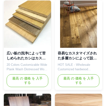
tailor made flexible engineered
Spaces, creating a fresh and
plank in width 125mm
dignified floor finish for your
,150mm, 190mm, 220mm
home or commercial space.
,240mm & 260mm or
Living room and ...
up.Thickness ...
広い板の洗浄によって苦
容易なカスタマイズされ
しめられたカシはカスタ
た多層カシによって設計
マイズ可能な20色に床を
される堅材のフロアーリ
20 Colors Customizable Wide
HOT SALE - Wholesale
張る木を設計した
ングはきれいになる
Plank Wash Distressed Wood
Customized hardwood
Floor European White Oak
engineered floor - exporting
Industrial Hard Wood
最高 の 価格 を 入手
worldwide with best price
最高 の 価格 を 入手
する
する
Engineered Flooring Product
Product Introduction
Introduction Engineered Wood
Wholesale custom hardwood
flooring Inheriting the
flooring is a high quality
appropriate elasticity of the
flooring option for commercial
solid wood composite floor.
customers and individual
Inheriting the proper good
consumers. This flooring not