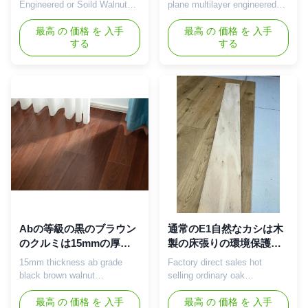
のフロアーリングはカス
Engineered or Soild Walnut
plane multilayer engineered
タマイズした
Oak Maple Teak hardwood
wood flooring Product
flooring wood flooring
最高 の 価格 を 入手
Introduction Walnut wood
最高 の 価格 を 入手
する
する
Customized Product
flooring is a type of flooring
Introduction Main features and
made from high-quality walnut
advantages: Luxury texture:
wood, which presents the
Walnut wood flooring
natural warm tone and unique
showcases luxurious tones
texture of walnut wood,
and textures, adding a noble
bringing a natural and
and noble texture to the
comfortable atmosphere to
interior space. ...
indoor ...
Abの等級の黒のブラウン
通常のE1自然なカシは木
のクルミは15mmの厚さ
製の床張りの環境保護を
に床を張る木を設計した
設計した
15mm thickness ab grade
Factory direct sales hot
black brown walnut
selling ordinary oak
engineered wood flooring
engineering wood flooring
Product Introduction Main
最高 の 価格 を 入手
Product Introduction Oak
最高 の 価格 を 入手