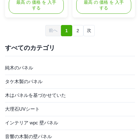
TRADITIONAL WOOD
最高 の 価格 を 入手
white oak engineering wood
最高 の 価格 を 入手
する
する
FLOORING These sand trail
flooring Product Introduction
oak woods have an intrinsic
Natural oak solid wood
warmth and are full of rustic
flooring is a high-quality
character. With timeless
flooring material that is loved
前へ
次
1
2
elegance, the designs are
for its natural beauty and
perfect for traditional or
timeless quality. Oak is a hard
contemporary homes. Fall in
and durable hardwood that
すべてのカテゴリ
love with ...
gives ...
純木のパネル
タケ木製のパネル
木はパネルを基づかせていた
大理石UVシート
インテリア wpc 壁パネル
音響の木製の壁パネル