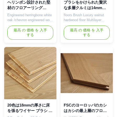
ヘリンボン設計された堅
ブラシをかけられた贅沢
材のフロアーリング
な多層クルミは14mmに
600mmに床を張る調査に
床を張る木を設計した
Engineered herringbone white
floors Brush Luxury walnut
よって設計される木シェ
oak /chevron engineered wood
hardwood floor Multilayer
ブロン
flooring +parquet flooring
Engineered Wood Flooring
Product Introduction
最高 の 価格 を 入手
Product Introduction Walnut
最高 の 価格 を 入手
する
する
Herringbone solid wood
hardwood flooring is an
flooring is a classic and
upscale, elegant flooring
elegant flooring material,
material that is loved for its
which is favored by its unique
rich colors and textures, as
herringbone splicing method
well as its hard and durable
and high quality solid wood
properties. Walnut is a rare
materials. Each hardwood
and valuable hardwood with ...
floor ...
20色は18mmの厚さに床
FSCのヨーロッパのカシ
を張るワイヤー ブラシ カ
はカシの最上層のフロア
シによって設計される堅
ーリング