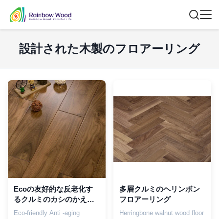
設計された木製のフロアーリング
Ecoの友好的な反老化す
多層クルミのヘリンボン
るクルミのカシのかえで
フロアーリング
によって設計された木製
Eco-friendly Anti -aging
Herringbone walnut wood floor