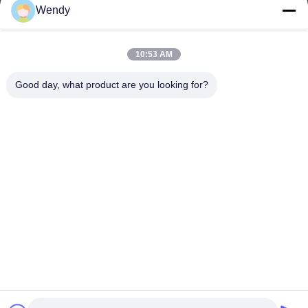
Wendy
プロダクト
ビデオ
10:53 AM
VRショー
私達について
Good day, what product are you looking for?
工場旅行
品質管理
私達に連絡しなさい
引用を要求しなさい
Zhengzhou Rainbow International Wood Co., Ltd.
86--16638239776
bamboo@woody-life.com
Follow Us
© 2026 Zhengzhou Rainbow International Wood Co., Ltd.. All Rights