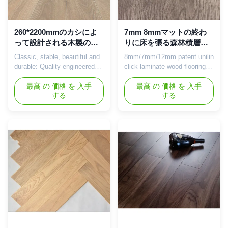
260*2200mmのカシによ
7mm 8mmマットの終わ
って設計される木製のフ
りに床を張る森林積層物
ロアーリング
の防水設計された木
Classic, stable, beautiful and
8mm/7mm/12mm patent unilin
durable: Quality engineered
click laminate wood flooring
oak flooring gives the home a
waterproof Product
high quality floor Product
最高 の 価格 を 入手
Introduction Laminate
最高 の 価格 を 入手
する
する
Introduction Engineered oak
information: Laminate flooring
flooring is a high-quality
(also called floating wood tile
flooring material that is
in the United States) is a
popular for its elegant
multi-layer synthetic flooring
appearance and durability.
product fused together with a
The floor is made of multiple
lamination process.Laminate
layers of laminated ...
flooring has grown ...