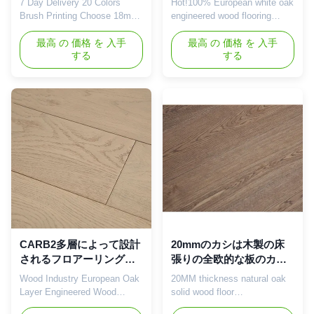
7 Day Delivery 20 Colors
Hot!100% European white oak
材を
1860X150X14/3mmの床張
Brush Printing Choose 18mm
engineered wood flooring
りを設計した
Thickness Real Hardwood
cheap price chevron oak
Flooring European Oak Solid
最高 の 価格 を 入手
engineered+flooring,parquet
最高 の 価格 を 入手
する
する
Wood Floor Product
flooring Product Introduction
Introduction Natural Rain
Engineered oak flooring is a
Engineered Wood flooring
high quality flooring material
Inheriting the appropriate
made from multiple layers of
elasticity of the solid wood
laminated oak for greater
composite floor. Inheriting the
stability and durability. Oak
proper good geothermal
flooring with ...
performance of ...
CARB2多層によって設計
20mmのカシは木製の床
されるフロアーリングに
張りの全欧的な板のカシ
床を張るヨーロッパのホ
のフロアーリング
Wood Industry European Oak
20MM thickness natural oak
ワイト オークの堅材
1860mmを設計した
Layer Engineered Wood
solid wood floor
Flooring Product Introduction
smooth/brushed european