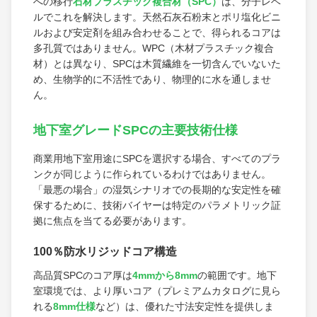
への移行
石材プラスチック複合材（SPC）
は、分子レベ
ルでこれを解決します。天然石灰石粉末とポリ塩化ビニ
ルおよび安定剤を組み合わせることで、得られるコアは
多孔質ではありません。WPC（木材プラスチック複合
材）とは異なり、SPCは木質繊維を一切含んでいないた
め、生物学的に不活性であり、物理的に水を通しませ
ん。
地下室グレードSPCの主要技術仕様
商業用地下室用途にSPCを選択する場合、すべてのプラ
ンクが同じように作られているわけではありません。
「最悪の場合」の湿気シナリオでの長期的な安定性を確
保するために、技術バイヤーは特定のパラメトリック証
拠に焦点を当てる必要があります。
100％防水リジッドコア構造
高品質SPCのコア厚は
4mmから8mm
の範囲です。地下
室環境では、より厚いコア（プレミアムカタログに見ら
れる
8mm仕様
など）は、優れた寸法安定性を提供しま