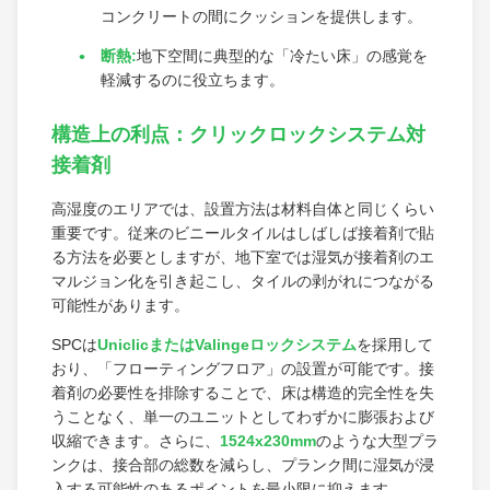
コンクリートの間にクッションを提供します。
断熱:
地下空間に典型的な「冷たい床」の感覚を
軽減するのに役立ちます。
構造上の利点：クリックロックシステム対
接着剤
高湿度のエリアでは、設置方法は材料自体と同じくらい
重要です。従来のビニールタイルはしばしば接着剤で貼
る方法を必要としますが、地下室では湿気が接着剤のエ
マルジョン化を引き起こし、タイルの剥がれにつながる
可能性があります。
SPCは
UniclicまたはValingeロックシステム
を採用して
おり、「フローティングフロア」の設置が可能です。接
着剤の必要性を排除することで、床は構造的完全性を失
うことなく、単一のユニットとしてわずかに膨張および
収縮できます。さらに、
1524x230mm
のような大型プラ
ンクは、接合部の総数を減らし、プランク間に湿気が浸
入する可能性のあるポイントを最小限に抑えます。