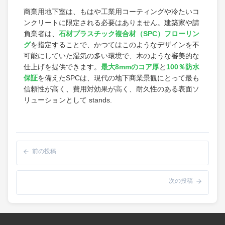
商業用地下室は、もはや工業用コーティングや冷たいコ
ンクリートに限定される必要はありません。建築家や請
負業者は、
石材プラスチック複合材（SPC）フローリン
グ
を指定することで、かつてはこのようなデザインを不
可能にしていた湿気の多い環境で、木のような審美的な
仕上げを提供できます。
最大8mmのコア厚
と
100％防水
保証
を備えたSPCは、現代の地下商業景観にとって最も
信頼性が高く、費用対効果が高く、耐久性のある表面ソ
リューションとして stands.
前の投稿
次の投稿