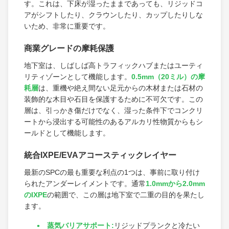
す。これは、下床が湿ったままであっても、リジッドコ
アがシフトしたり、クラウンしたり、カップしたりしな
いため、非常に重要です。
商業グレードの摩耗保護
地下室は、しばしば高トラフィックハブまたはユーティ
リティゾーンとして機能します。
0.5mm（20ミル）の摩
耗層
は、重機や絶え間ない足元からの木材または石材の
装飾的な木目や石目を保護するために不可欠です。この
層は、引っかき傷だけでなく、湿った条件下でコンクリ
ートから浸出する可能性のあるアルカリ性物質からもシ
ールドとして機能します。
統合IXPE/EVAアコースティックレイヤー
最新のSPCの最も重要な利点の1つは、事前に取り付け
られたアンダーレイメントです。通常
1.0mmから2.0mm
のIXPE
の範囲で、この層は地下室で二重の目的を果たし
ます。
蒸気バリアサポート:
リジッドプランクと冷たい