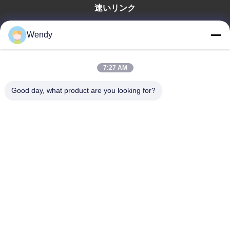
速いリンク
家
Wendy
プロダクト
ビデオ
7:27 AM
VRショー
私達について
Good day, what product are you looking for?
工場旅行
品質管理
私達に連絡しなさい
引用を要求しなさい
Zhengzhou Rainbow International Wood Co., Ltd.
86--16638239776
bamboo@woody-life.com
Follow Us