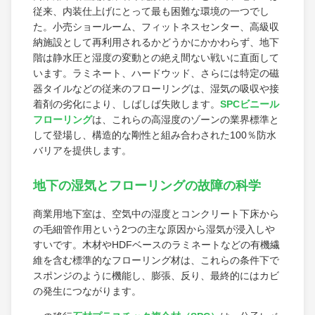
従来、内装仕上げにとって最も困難な環境の一つでし
た。小売ショールーム、フィットネスセンター、高級収
納施設として再利用されるかどうかにかかわらず、地下
階は静水圧と湿度の変動との絶え間ない戦いに直面して
います。ラミネート、ハードウッド、さらには特定の磁
器タイルなどの従来のフローリングは、湿気の吸収や接
着剤の劣化により、しばしば失敗します。
SPCビニール
フローリング
は、これらの高湿度のゾーンの業界標準と
して登場し、構造的な剛性と組み合わされた100％防水
バリアを提供します。
地下の湿気とフローリングの故障の科学
商業用地下室は、空気中の湿度とコンクリート下床から
の毛細管作用という2つの主な原因から湿気が浸入しや
すいです。木材やHDFベースのラミネートなどの有機繊
維を含む標準的なフローリング材は、これらの条件下で
スポンジのように機能し、膨張、反り、最終的にはカビ
の発生につながります。