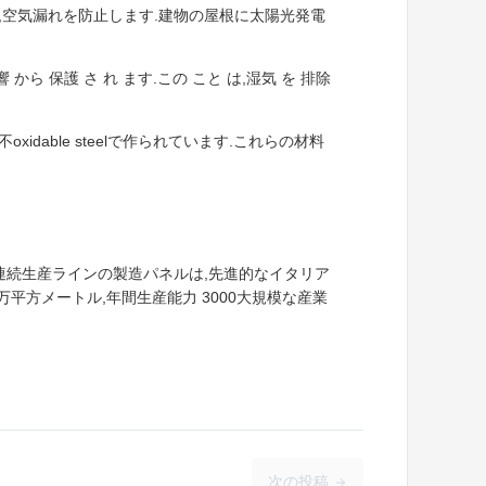
,空気漏れを防止します.建物の屋根に太陽光発電
響 から 保護 さ れ ます.この こと は,湿気 を 排除
dable steelで作られています.これらの材料
連続生産ラインの製造パネルは,先進的なイタリア
平方メートル,年間生産能力 3000大規模な産業
次の投稿