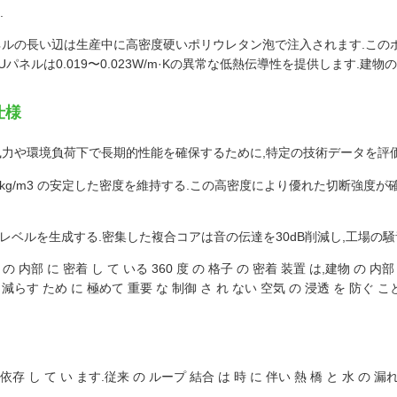
.
ルの長い辺は生産中に高密度硬いポリウレタン泡で注入されます.このポ
ネルは0.019〜0.023W/m·Kの異常な低熱伝導性を提供します.建
仕様
風力や環境負荷下で長期的性能を確保するために,特定の技術データを評
40 kg/m3 の安定した密度を維持する.この高密度により優れた切断強度
ベルを生成する.密集した複合コアは音の伝達を30dB削減し,工場の騒
 の 内部 に 密着 し て いる 360 度 の 格子 の 密着 装置 は,建物 の 内部
 減らす ため に 極めて 重要 な 制御 さ れ ない 空気 の 浸透 を 防ぐ こと
依存 し て い ます.従来 の ループ 結合 は 時 に 伴い 熱 橋 と 水 の 漏