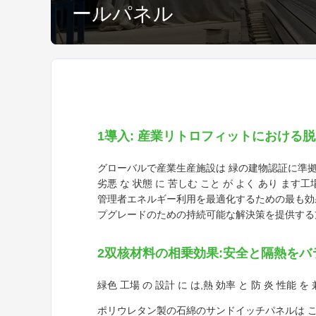
ールパネル
1導入: 産業リトロフィットにおける
グローバルで産業生産施設は 緑の建物認証に準拠し
劣悪 な 状態 に 苦しむ こと が よく あり
管理者エネルギー利用を最適化するための最も効果的
プグレードのための持続可能な解決策を提供する
2双核材料の相乗効果:安全と隔熱をバ
緑色 工場 の 設計 に は,熱 効率 と 防 炎 性能 を
ポリウレタン製の石綿のサンドイッチパネルは 