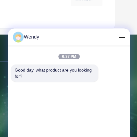
Wendy
連絡 ください
6:37 PM
Good day, what product are you looking 
アドレス:
NO.151の床10の単位2の建
for?
物7の91 Huangheの東の道、
Zhengdongの新しい地区、鄭州、河南
省
テレ:
86--16638239776
メール:
bamboo@woody-life.com
労働時間:
0:00-23:59