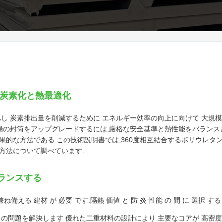
脱炭素化と熱最適化
 炭素排出量を削減するために エネルギー効率の向上に向けて 大規模な
 ます工場の封筒をアップグレードするには,厳格な安全基準と熱性能をバラ
な方法である.この技術説明書では,360度相互結合するポリウレタン 
方法について調べています.
ランスする
 兼ね備える 建材 が 必要 です.隔熱 価値 と 防 炎 性能 の 間 に 選択 する
この問題を解決します 優れた二重材料の設計により 主要なコアが 高密