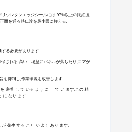
リウレタンエッジシールには 97%以上の閉細胞
物の正面を通る熱伝達を最小限に抑える.
価する必要があります.
が確保される.高い工場壁にパネルが落ちたり,コアが
音を抑制し,作業環境を改善します.
 を 密着 し て いる よう に し て い ます.この 精
 に なり ます.
れ が 発生 する こと が よく あり ます.