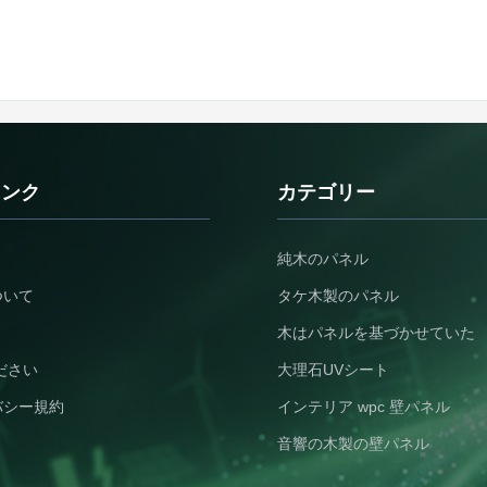
リンク
カテゴリー
純木のパネル
ついて
タケ木製のパネル
木はパネルを基づかせていた
ださい
大理石UVシート
バシー規約
インテリア wpc 壁パネル
音響の木製の壁パネル