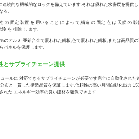
に連続的な機械的なロックを備えています.それは優れた水密度を提供し
なる.
栓 の 固定 装置 を 用いる こと に よっ て,構造 の 固定 点 は 天候 の 影
危険 を 排除 し ます.
%のアルミ-亜鉛合金で覆われた鋼板,色で覆われた鋼板,または高品質の不oxi
らパネルを保護します.
張性とサプライチェーン提供
ジュールに 対応できるサプライチェーンが必要です完全に自動化された
分布と一貫した構造品質を保証します.信頼性の高い月間自動化出力 15万
された エネルギー効率の良い建材を確保できます