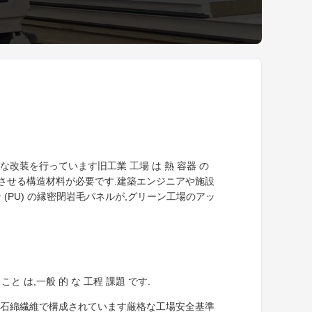
改装を行っています旧工業 工場 は 熱 容器 の
ンスさせる構造材料が必要です.建築エンジニアや施設
(PU) の縁密閉岩毛パネルが,グリーン工場のアッ
 こと は,一般 的 な 工程 課題 です.
度石綿繊維で構成されています厳格な工場安全基準