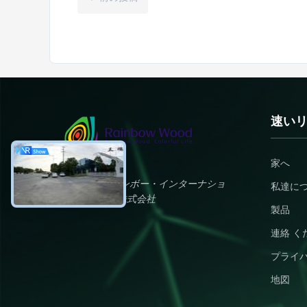
速い
家へ
チェン州 レインボー・インターナショ
私達に
ナル・ウッド株式会社
製品
連絡 く
プライ
地図