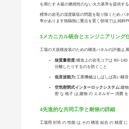
を満たす A 級の燃焼性のない火力基準を提供する
標準の岩毛の湿度吸収の問題を取り除くため,パネ
率があります熱隔熱に重点を置く領域では,純粋PUパ
3メカニカル統合とエンジニアリング
工場の大規模改装のための構造パネルの評価は,
核質量密度:
構造上の岩毛コアは 80~1
分離したりするのを防ぐこと.
低音波能力:
工業機械はしばしば高い騒音レ
空気密閉式インターロックシステム:
建物
密 な 格子 は,建物 の エネルギー 消費 を
4先進的な共同工学と耐候の詳細
工場用 封筒 の 性能 は,その 構造 結合 の 精度 に 