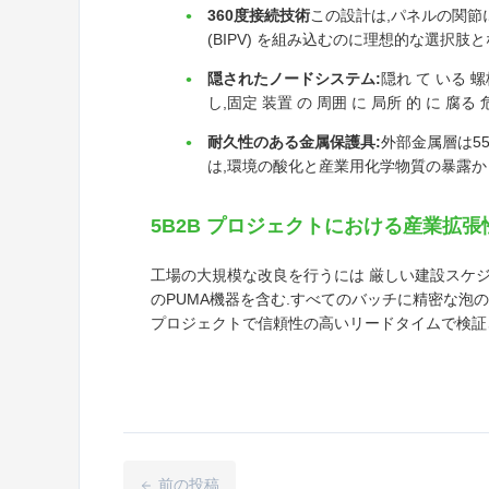
360度接続技術
この設計は,パネルの関節
(BIPV) を組み込むのに理想的な選択肢と
隠されたノードシステム:
隠れ て いる 螺
し,固定 装置 の 周囲 に 局所 的 に 腐る 
耐久性のある金属保護具:
外部金属層は55
は,環境の酸化と産業用化学物質の暴露か
5B2B プロジェクトにおける産業拡
工場の大規模な改良を行うには 厳しい建設スケ
のPUMA機器を含む.すべてのバッチに精密な泡の
プロジェクトで信頼性の高いリードタイムで検証
前の投稿