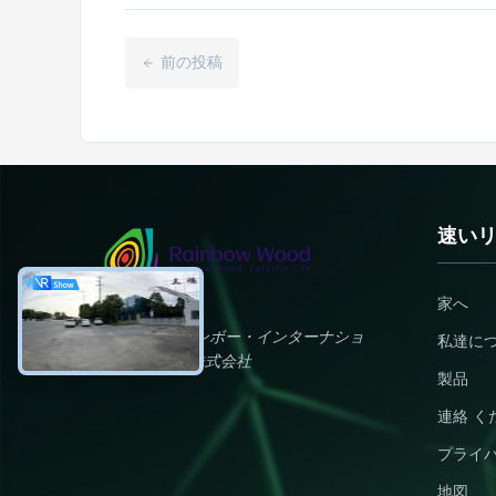
前の投稿
速い
家へ
チェン州 レインボー・インターナショ
私達に
ナル・ウッド株式会社
製品
連絡 く
プライ
地図