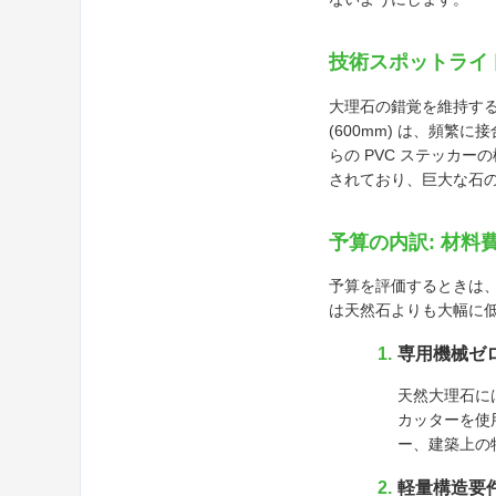
技術スポットライト:
大理石の錯覚を維持す
(600mm) は、頻
らの PVC ステッカー
されており、巨大な石
予算の内訳: 材料
予算を評価するときは、総
は天然石よりも大幅に
専用機械ゼ
天然大理石に
カッターを使
ー、建築上の
軽量構造要