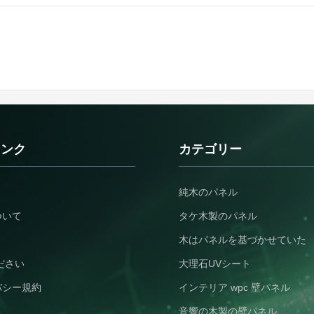
リンク
カテゴリー
純木のパネル
ついて
タケ木製のパネル
木はパネルを基づかせていた
ださい
大理石UVシート
バシー規約
インテリア wpc 壁パネル
音響の木製の壁パネル