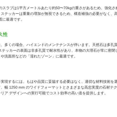
のスラブは1平方メートルあたり約50〜70kgの重さがあるため、強化
ール ステッカーは重量の増加が無視できるため、構造補強の必要がなく、
置に最適です。
久性
は、多くの場合、ハイエンドのメンテナンスが伴います。天然石は多孔
ルステッカーの表面は非多孔質で耐水性があり、本物の大理石が常に密閉
りや洗面所などの「濡れたゾーン」に最適です。
を実現するには、もはや品質に妥協する必要はなく、適切な材料技術を
、幅 1250 mm のワイドフォーマットとさまざまな高忠実度の石材テ
テリア デザインへの実行可能でコスト効率の高い道を提供します。