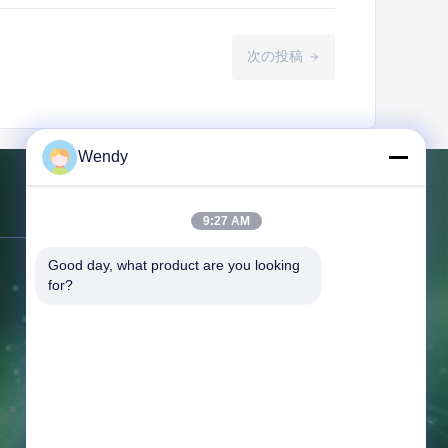
次の投稿
Wendy
連絡 ください
9:27 AM
Good day, what product are you looking 
アドレス:
NO.151の床10の単位2の建
for?
物7の91 Huangheの東の道、
Zhengdongの新しい地区、鄭州、河南
省
テレ:
86--16638239776
メール:
bamboo@woody-life.com
労働時間:
0:00-23:59