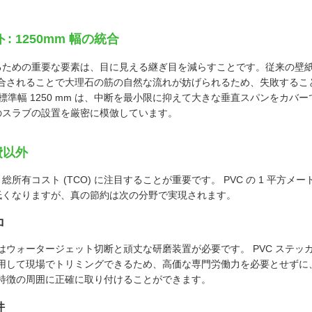
 1250mm 幅の統合
るための重要な要素は、目に見える継ぎ目を減らすことです。従来の壁
繁に接合されることで大理石の筋の自然な流れが妨げられるため、失敗する
の標準幅 1250 mm は、中断を最小限に抑えて大きな垂直スパンをカバ
のスラブの設置を厳密に模倣しています。
費以外
所有コスト (TCO) に注目することが重要です。 PVC の 1 平方メ
低くなりますが、真の節約は次の分野で実現されます。
ロ
はウォータージェット切断と頑丈な研磨装置が必要です。 PVC ステッ
用して現場でトリミングできるため、高価な専門労働力を必要とせずに
特徴の周囲に正確に取り付けることができます。
件