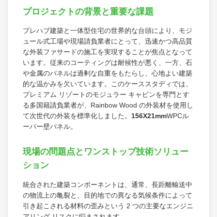
プロジェクトの背景と重要な課題
プレハブ建築と一体型住宅の世界的な台頭により、モジ
ュール式工場や現場請負業者にとって、迅速かつ高品質
な外装ファサードの施工を実現することが焦点となって
います。従来のコーティングは耐候性が悪く、一方、石
や金属のパネルは過剰な自重をもたらし、心地よい建築
的な温かみを欠いています。このケーススタディでは、
プレミアム リゾートのモジュラー キャビンを専門とす
る多国籍請負業者が、Rainbow Wood の外装材を使用し
て次世代の外装を標準化しました。
156X21mm
WPCル
ーバー壁パネル。
現場の問題点とワンストップ技術ソリュー
ション
統合された建築コンポーネントは、通常、長距離輸送中
の物流上の亀裂と、目的地での異なる気候条件によって
引き起こされる材料の歪みという 2 つの主要なエンジニ
アリング リスクに悩まされます。