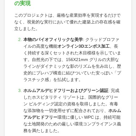
の実現
このプロジェクトは、厳格な産業効率を実現するだけで
なく、視覚的な実行において優れた建築上の存在感を確
立しました。
本物のバイオフィリックな美学
: クラッドプロファ
イルの高度な機能
オンライン3Dエンボス加工
、長
く持続する深くセットされた木目模様を示していま
す。自然光の下では、156X21mm グリルの大胆な
ラインがダイナミックな影のリズムを生み出し、歴
史的にプレハブ構造に結びついていた安っぽい「プ
ラスチック感」を払拭します。
ホルムアルデヒドフリーおよびグリーン認証
: 完成
したホスピタリティ リゾートは、国際的なグリー
ン ビルディング認定の資格を取得しました。有毒
な添加物を一切使用せずに配合されており、
ホルム
アルデヒドフリー
環境に優しい WPC は、持続可能
な土地開発のための厳しい環境コンプライアンス義
務を満たしました。