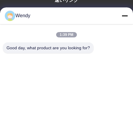
速いリンク
家
Wendy
プロダクト
ビデオ
1:39 PM
VRショー
私達について
Good day, what product are you looking for?
工場旅行
品質管理
私達に連絡しなさい
引用を要求しなさい
Zhengzhou Rainbow International Wood Co., Ltd.
86--16638239776
bamboo@woody-life.com
Follow Us