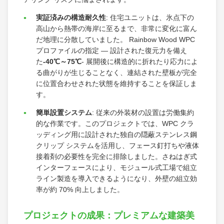
実証済みの構造耐久性
: 住宅ユニットは、氷点下の
高山から熱帯の海岸に至るまで、非常に変化に富ん
だ地理に分散していました。 Rainbow Wood WPC
プロファイルの指定 — 設計された復元力を備え
た
-40℃～75℃
- 展開後に構造的に折れたり応力によ
る曲がりが生じることなく、連結された壁板が完全
に位置合わせされた状態を維持することを保証しま
す。
簡単設置システム
: 従来の外装材の設置は労働集約
的な作業です。このプロジェクトでは、WPC クラ
ッディング用に設計された独自の隠蔽ステンレス鋼
クリップ システムを活用し、フェース釘打ちや液体
接着剤の必要性を完全に排除しました。さねはぎ式
インターフェースにより、モジュール式工場で組立
ライン製造を導入できるようになり、外壁の組立効
率が約 70% 向上しました。
プロジェクトの成果：プレミアムな建築美