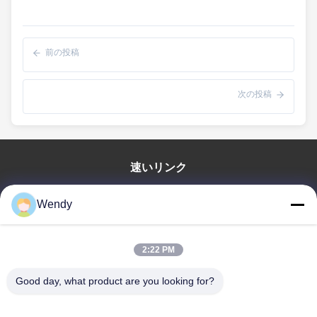
前の投稿
次の投稿
速いリンク
家
Wendy
プロダクト
ビデオ
2:22 PM
VRショー
私達について
Good day, what product are you looking for?
工場旅行
品質管理