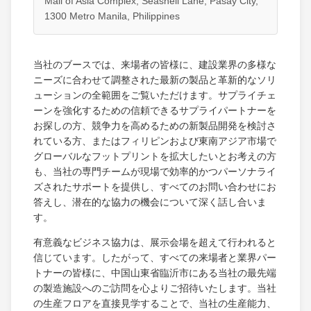
Mall of Asia Complex, Seashell Lane, Pasay City,
1300 Metro Manila, Philippines
当社のブースでは、来場者の皆様に、建設業界の多様な
ニーズに合わせて調整された最新の製品と革新的なソリ
ューションの全範囲をご覧いただけます。サプライチェ
ーンを強化するための信頼できるサプライパートナーを
お探しの方、競争力を高めるための新製品開発を検討さ
れている方、またはフィリピンおよび東南アジア市場で
グローバルなフットプリントを拡大したいとお考えの方
も、当社の専門チームが現場で効率的かつパーソナライ
ズされたサポートを提供し、すべてのお問い合わせにお
答えし、潜在的な協力の機会について深く話し合いま
す。
有意義なビジネス協力は、展示会場を超えて行われると
信じています。したがって、すべての来場者と業界パー
トナーの皆様に、中国山東省臨沂市にある当社の最先端
の製造施設へのご訪問を心よりご招待いたします。当社
の生産フロアを直接見学することで、当社の生産能力、