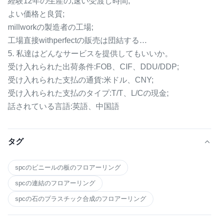
経験12年の生産の;速い受渡し時間;
よい価格と良質;
millworkの製造者の工場;
工場直接withperfectの販売は団結する…
5. 私達はどんなサービスを提供してもいいか。
受け入れられた出荷条件:FOB、CIF、DDU/DDP;
受け入れられた支払の通貨:米ドル、CNY;
受け入れられた支払のタイプ:T/T、L/Cの現金;
話されている言語:英語、中国語
タグ
spcのビニールの板のフロアーリング
spcの連結のフロアーリング
spcの石のプラスチック合成のフロアーリング