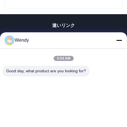
速いリンク
家
Wendy
プロダクト
ビデオ
5:54 AM
VRショー
私達について
Good day, what product are you looking for?
工場旅行
品質管理
私達に連絡しなさい
引用を要求しなさい
Zhengzhou Rainbow International Wood Co., Ltd.
86--16638239776