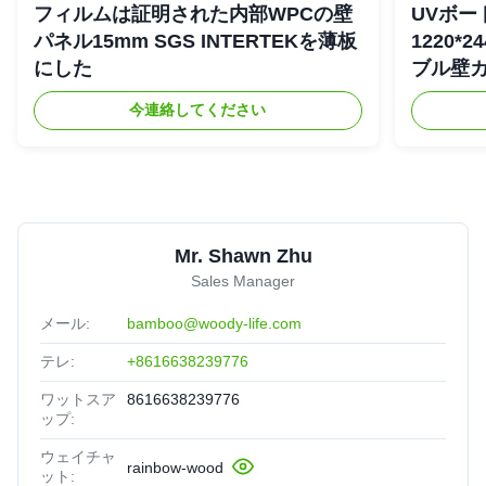
フィルムは証明された内部WPCの壁
UVボー
パネル15mm SGS INTERTEKを薄板
1220*
にした
ブル壁
今連絡してください
Mr. Shawn Zhu
Sales Manager
メール:
bamboo@woody-life.com
テレ:
+8616638239776
ワットスア
8616638239776
ップ:
ウェイチャ
rainbow-wood
ット: