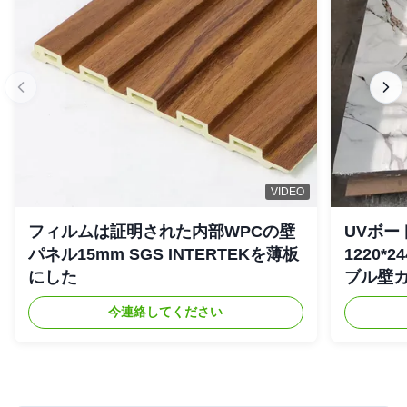
VIDEO
フィルムは証明された内部WPCの壁
UVボー
パネル15mm SGS INTERTEKを薄板
1220*
にした
ブル壁
今連絡してください