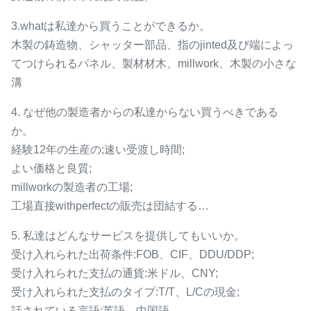
3.whatは私達から買うことができるか。
木製の鋳造物、シャッター部品、指のjinted及び端によっ
てつけられるパネル、製材材木、millwork、木製の小さな
溝
4. なぜ他の製造者からの私達からない買うべきである
か。
経験12年の生産の;速い受渡し時間;
よい価格と良質;
millworkの製造者の工場;
工場直接withperfectの販売は団結する…
5. 私達はどんなサービスを提供してもいいか。
受け入れられた出荷条件:FOB、CIF、DDU/DDP;
受け入れられた支払の通貨:米ドル、CNY;
受け入れられた支払のタイプ:T/T、L/Cの現金;
話されている言語:英語、中国語