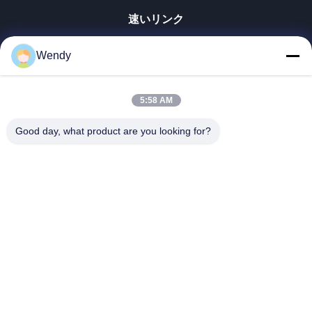
速いリンク
家
Wendy
プロダクト
ビデオ
5:58 AM
VRショー
私達について
Good day, what product are you looking for?
工場旅行
品質管理
私達に連絡しなさい
引用を要求しなさい
Zhengzhou Rainbow International Wood Co., Ltd.
86--16638239776
bamboo@woody-life.com