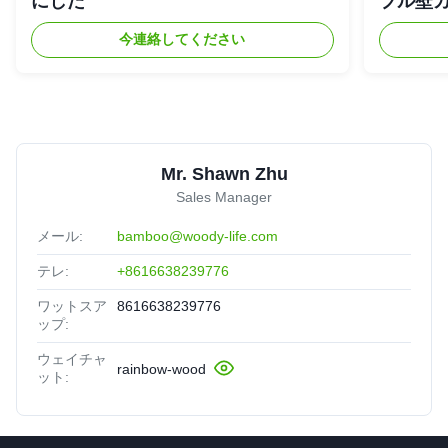
にした
ブル壁
今連絡してください
Mr. Shawn Zhu
Sales Manager
メール:
bamboo@woody-life.com
テレ:
+8616638239776
ワットスア
8616638239776
ップ:
ウェイチャ
rainbow-wood
ット: