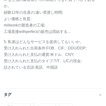
か。
経験12年の生産の;速い受渡し時間;
よい価格と良質;
millworkの製造者の工場;
工場直接withperfectの販売は団結する…
5. 私達はどんなサービスを提供してもいいか。
受け入れられた出荷条件:FOB、CIF、DDU/DDP;
受け入れられた支払の通貨:米ドル、CNY;
受け入れられた支払のタイプ:T/T、L/Cの現金;
話されている言語:英語、中国語
タグ