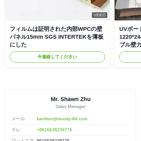
VIDEO
フィルムは証明された内部WPCの壁
UVボー
パネル15mm SGS INTERTEKを薄板
1220*
にした
ブル壁
今連絡してください
Mr. Shawn Zhu
Sales Manager
メール:
bamboo@woody-life.com
テレ:
+8616638239776
ワットスア
8616638239776