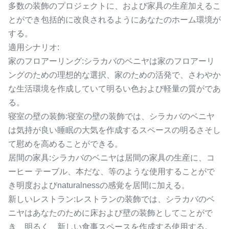
多数の装飾のプロジェクトに、および家具の生産加えるこ
とができ包括的に改良されるようにあなたのホーム環境が
する。
適用シナリオ:
家のフロアーリング:シラカバのベニヤは家のフロアーリ
ングのための理想的な選択、家のための活発で、さわやか
な生活環境を作成していて明るい色および軽量の質がであ
る。
寝室の壁の装飾:寝室の壁の装飾では、シラカバのベニヤ
は気持が良い睡眠の大気を作成するスペースの明るさそし
て慰めを高めることができる。
居間の家具:シラカバのベニヤは居間の家具の生産に、コ
ーヒー テーブル、本だな、等のような使用することがで
き明度およびnaturalnessの感覚を居間に加える。
新しいレストラン:レストランの装飾では、シラカバのベ
ニヤはあなたのために床および壁の装飾としてことがで
き、明るく、新しい食事スペースを作成する使用する。