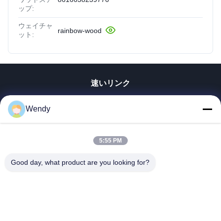
ップ:
ウェイチャ
rainbow-wood
ット:
速いリンク
家
Wendy
プロダクト
ビデオ
5:55 PM
VRショー
私達について
Good day, what product are you looking for?
工場旅行
品質管理
私達に連絡しなさい
引用を要求しなさい