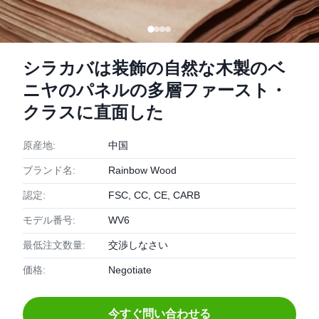
シラカバは装飾の自然な木製のベ
ニヤのパネルの多層ファースト・
クラスに直面した
原産地:
中国
ブランド名:
Rainbow Wood
認定:
FSC, CC, CE, CARB
モデル番号:
WV6
最低注文数量:
交渉しなさい
価格:
Negotiate
今すぐ問い合わせる