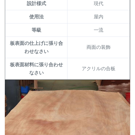
設計様式
現代
使用法
屋内
等級
一流
板表面の仕上げに張り合
両面の装飾
わせなさい
板表面材料に張り合わせ
アクリルの合板
なさい