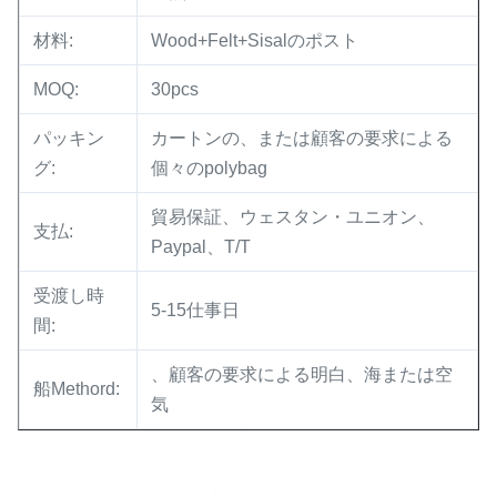
材料:
Wood+Felt+Sisalのポスト
MOQ:
30pcs
パッキン
カートンの、または顧客の要求による
グ:
個々のpolybag
貿易保証、ウェスタン・ユニオン、
支払:
Paypal、T/T
受渡し時
5-15仕事日
間:
、顧客の要求による明白、海または空
船Methord:
気