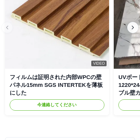
VIDEO
フィルムは証明された内部WPCの壁
UVボー
パネル15mm SGS INTERTEKを薄板
1220*
にした
ブル壁
今連絡してください