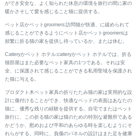
ができ安全な、よく知られた休息の環境を旅行の間に家の
暖かさそして愛を感じること猫に提供する。
ペット店かペットgroomers:訪問猫が快適、に緩められて
感じることができるようにペット店かペットgroomersは
頻繁に折る猫の家を提供し待っているか、または休む。
Catteryかペット ホテル:catteryかペット ホテルでは、折る
猫部屋はまた必要なペット家具の1つである。それは安
全、に保護されて感じることができる私用聖域を保護され
た猫に与える。
プロダクト木ペット家具の折りたたみ猫の家は実用的な設
計に傷付けることができ、快適なベッドの表面はあなたの
猫に、優秀な残りの経験を提供する。自宅でまたはペット
旅行に、この折る猫の家は猫のための特別な避難所である
かどうか、慰めおよび平和のあらゆる時を楽しむようにそ
れらがする。同時に、負傷のパネルの設計はまた足を健康