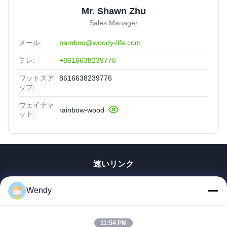
Mr. Shawn Zhu
Sales Manager
メール:
bamboo@woody-life.com
テレ:
+8616638239776
ワットスア
8616638239776
ップ:
ウェイチャ
rainbow-wood
ット:
速いリンク
家
Wendy
プロダクト
ビデオ
11:54 PM
VRショー