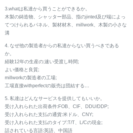
3.whatは私達から買うことができるか。
木製の鋳造物、シャッター部品、指のjinted及び端によっ
てつけられるパネル、製材材木、millwork、木製の小さな
溝
4. なぜ他の製造者からの私達からない買うべきである
か。
経験12年の生産の;速い受渡し時間;
よい価格と良質;
millworkの製造者の工場;
工場直接withperfectの販売は団結する…
5. 私達はどんなサービスを提供してもいいか。
受け入れられた出荷条件:FOB、CIF、DDU/DDP;
受け入れられた支払の通貨:米ドル、CNY;
受け入れられた支払のタイプ:T/T、L/Cの現金;
話されている言語:英語、中国語