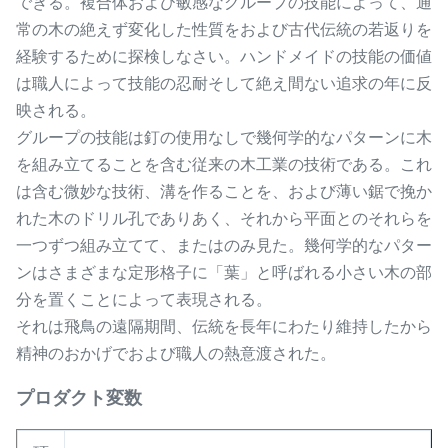
できる。複合体および敏感なグループの技能によって、通
常の木の絶えず変化した性質をおよび古代伝統の若返りを
経験するために探検しなさい。ハンドメイドの技能の価値
は職人によって技能の忍耐そして絶え間ない追求の年に反
映される。
グループの技能は釘の使用なしで幾何学的なパターンに木
を組み立てることを含む従来の木工業の技術である。これ
は含む微妙な技術、溝を作ることを、および薄い鋸で挽か
れた木のドリル孔でありあく、それから平面とのそれらを
一つずつ組み立てて、またはのみ見た。幾何学的なパター
ンはさまざまな定形格子に「葉」と呼ばれる小さい木の部
分を置くことによって表現される。
それは飛鳥の遠隔期間、伝統を長年にわたり維持したから
精神のおかげでおよび職人の熱意渡された。
プロダクト変数