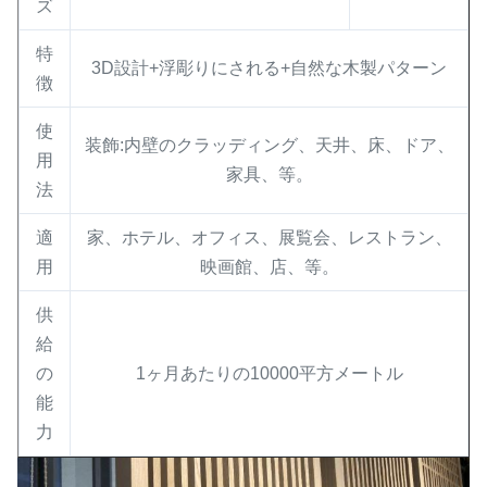
ズ
特
3D設計+浮彫りにされる+自然な木製パターン
徴
使
装飾:内壁のクラッディング、天井、床、ドア、
用
家具、等。
法
適
家、ホテル、オフィス、展覧会、レストラン、
用
映画館、店、等。
供
給
の
1ヶ月あたりの10000平方メートル
能
力