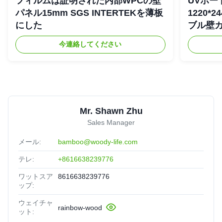
フィルムは証明された内部WPCの壁
UVボー
パネル15mm SGS INTERTEKを薄板
1220*
にした
ブル壁
今連絡してください
Mr. Shawn Zhu
Sales Manager
メール:
bamboo@woody-life.com
テレ:
+8616638239776
ワットスア
8616638239776
ップ:
ウェイチャ
rainbow-wood
ット: