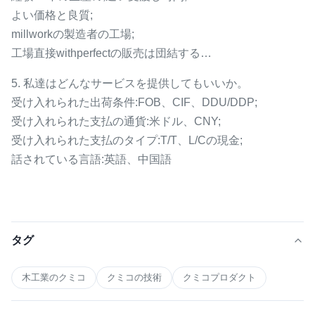
よい価格と良質;
millworkの製造者の工場;
工場直接withperfectの販売は団結する…
5. 私達はどんなサービスを提供してもいいか。
受け入れられた出荷条件:FOB、CIF、DDU/DDP;
受け入れられた支払の通貨:米ドル、CNY;
受け入れられた支払のタイプ:T/T、L/Cの現金;
話されている言語:英語、中国語
タグ
木工業のクミコ
クミコの技術
クミコプロダクト