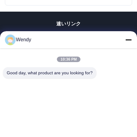
速いリンク
家
Wendy
プロダクト
ビデオ
10:36 PM
VRショー
私達について
Good day, what product are you looking for?
工場旅行
品質管理
私達に連絡しなさい
引用を要求しなさい
Zhengzhou Rainbow International Wood Co., Ltd.
86--16638239776