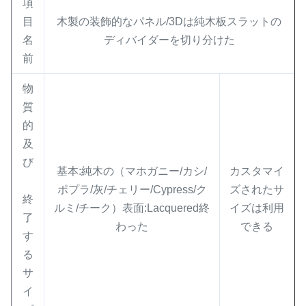
項
目
木製の装飾的なパネル/3Dは純木板スラットの
名
ディバイダーを切り分けた
前
物
質
的
及
び
基本:純木の（マホガニー/カシ/
カスタマイ
ポプラ/灰/チェリー/Cypress/ク
ズされたサ
終
ルミ/チーク）表面:Lacquered終
イズは利用
了
わった
できる
す
る
サ
イ