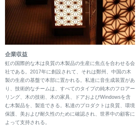
企業収益
虹の国際的な木は良質の木製品の生産に焦点を合わせる会
社である。2017年に創設されて、それは鄭州、中国の木
製の生産の基盤で本部に置かれる。私達に音生成装置があ
り、技術的なチームは、すべてのタイプの純木のフロアー
リング、木の技術、木の家具、ドアおよびWindowsを含
む木製品を、製造できる。私達のプロダクトは良質、環境
保護、美および耐久性のために確認され、世界中の顧客に
よって支持される。