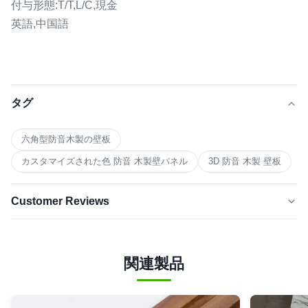
付与形態:T/T,L/C,現金
英語,中国語
タグ
六角型防音木製の壁板
カスタマイズされた色 防音 木製壁パネル
3D 防音 木製 壁板
Customer Reviews
5.0
★★★★★
★★★★★
最近の50件のレビューに基づいて
関連製品
最高
100%
4つ星
0