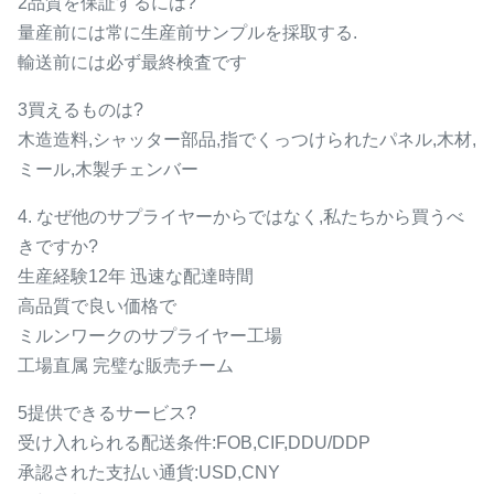
2品質を保証するには?
量産前には常に生産前サンプルを採取する.
輸送前には必ず最終検査です
3買えるものは?
木造造料,シャッター部品,指でくっつけられたパネル,木材,
ミール,木製チェンバー
4. なぜ他のサプライヤーからではなく,私たちから買うべ
きですか?
生産経験12年 迅速な配達時間
高品質で良い価格で
ミルンワークのサプライヤー工場
工場直属 完璧な販売チーム
5提供できるサービス?
受け入れられる配送条件:FOB,CIF,DDU/DDP
承認された支払い通貨:USD,CNY