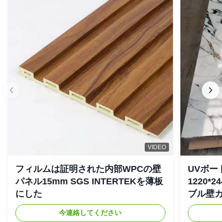
3つ星
0
2つ星
0
星1つ
0
Jean Dubois
★★★★★
★★★★★
J
Uruguay
Sep 7.2025
Ordered 500 panels for commercial projects! Superior
sound dampening, easy for contractors to install. Fast lead
times, responsive support.
P*r
★★★★★
★★★★★
P
Fiji
Aug 5.2025
VIDEO
Excellent acoustic performance! Hotels and schools love
フィルムは証明された内部WPCの壁
UVボー
the sound absorption—flexible MOQ, sturdy bulk
パネル15mm SGS INTERTEKを薄板
1220*
packaging (no damage). Great B2B value.
にした
ブル壁
今連絡してください