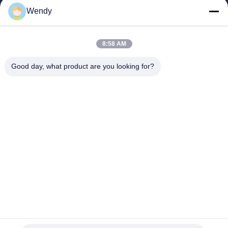
家
Wendy
プロダクト
ビデオ
8:58 AM
VRショー
私達について
Good day, what product are you looking for?
工場旅行
品質管理
私達に連絡しなさい
引用を要求しなさい
Zhengzhou Rainbow International Wood Co., Ltd.
86--16638239776
bamboo@woody-life.com
Follow Us
© 2026 Zhengzhou Rainbow International Wood Co., Ltd.. All Rights