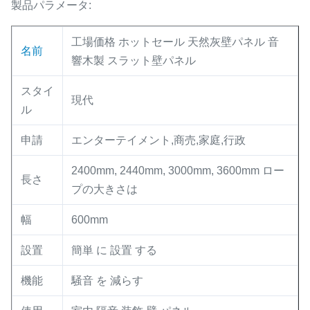
製品パラメータ:
工場価格 ホットセール 天然灰壁パネル 音
名前
響木製 スラット壁パネル
スタイ
現代
ル
申請
エンターテイメント,商売,家庭,行政
2400mm, 2440mm, 3000mm, 3600mm ロー
長さ
プの大きさは
幅
600mm
設置
簡単 に 設置 する
機能
騒音 を 減らす