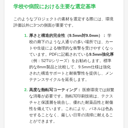
学校や病院における主要な選定基準
このようなプロジェクトの素材を選定する際には、環境
評価以外に3つの側面が重要です。
厚さと構造的完全性（9.5mm対9.0mm）：
学
校の廊下のような人通りの多い場所では、カー
トや生徒による物理的な衝撃を受けやすくなっ
ています。PDFに記載されている
9.5mm強化厚
（例：S2TUシリーズ）をお勧めします。標準
的な8mm製品と比較して、9.5mm仕様は強化
された構造サポートと耐衝撃性を提供し、メン
テナンスサイクルを延長します。
高度な熱転写コーティング：
医療環境では頻繁
な消毒が必要です。熱転写印刷技術は、テクス
チャと保護層を統合し、優れた耐薬品性と耐傷
性を備えています。これにより、パネルは色あ
せすることなく、厳しい日常の清掃に耐えるこ
とができます。