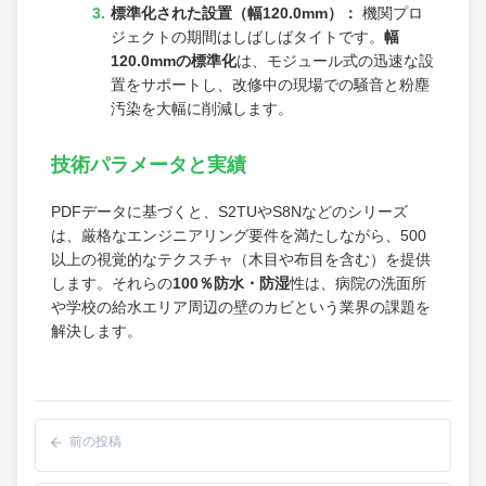
標準化された設置（幅120.0mm）：
機関プロ
ジェクトの期間はしばしばタイトです。
幅
120.0mmの標準化
は、モジュール式の迅速な設
置をサポートし、改修中の現場での騒音と粉塵
汚染を大幅に削減します。
技術パラメータと実績
PDFデータに基づくと、S2TUやS8Nなどのシリーズ
は、厳格なエンジニアリング要件を満たしながら、500
以上の視覚的なテクスチャ（木目や布目を含む）を提供
します。それらの
100％防水・防湿
性は、病院の洗面所
や学校の給水エリア周辺の壁のカビという業界の課題を
解決します。
前の投稿