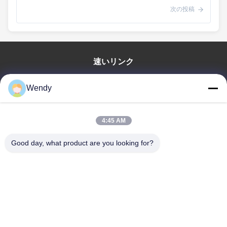
次の投稿
速いリンク
家
Wendy
プロダクト
ビデオ
4:45 AM
VRショー
私達について
Good day, what product are you looking for?
工場旅行
品質管理
私達に連絡しなさい
引用を要求しなさい
Zhengzhou Rainbow International Wood Co., Ltd.