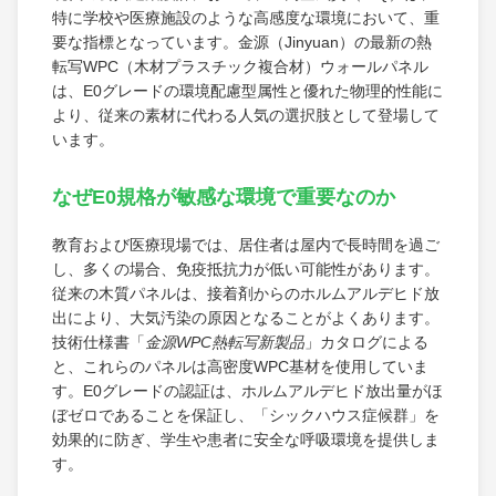
特に学校や医療施設のような高感度な環境において、重
要な指標となっています。金源（Jinyuan）の最新の熱
転写WPC（木材プラスチック複合材）ウォールパネル
は、E0グレードの環境配慮型属性と優れた物理的性能に
より、従来の素材に代わる人気の選択肢として登場して
います。
なぜE0規格が敏感な環境で重要なのか
教育および医療現場では、居住者は屋内で長時間を過ご
し、多くの場合、免疫抵抗力が低い可能性があります。
従来の木質パネルは、接着剤からのホルムアルデヒド放
出により、大気汚染の原因となることがよくあります。
技術仕様書「
金源WPC熱転写新製品
」カタログによる
と、これらのパネルは高密度WPC基材を使用していま
す。E0グレードの認証は、ホルムアルデヒド放出量がほ
ぼゼロであることを保証し、「シックハウス症候群」を
効果的に防ぎ、学生や患者に安全な呼吸環境を提供しま
す。