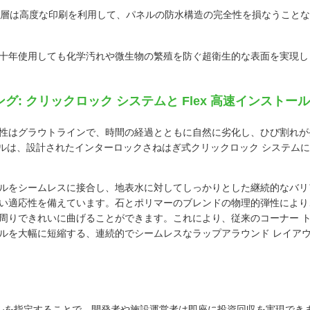
層は高度な印刷を利用して、パネルの防水構造の完全性を損なうことな
十年使用しても化学汚れや微生物の繁殖を防ぐ超衛生的な表面を実現し
: クリックロック システムと Flex 高速インストール
性はグラウトラインで、時間の経過とともに自然に劣化し、ひび割れが発
パネルは、設計されたインターロックさねはぎ式クリックロック システム
ルをシームレスに接合し、地表水に対してしっかりとした継続的なバリ
い適応性を備えています。石とポリマーのブレンドの物理的弾性により
周りできれいに曲げることができます。これにより、従来のコーナー ト
ルを大幅に短縮する、連続的でシームレスなラップアラウンド レイア
パネルを指定することで、開発者や施設運営者は即座に投資回収を実現でき