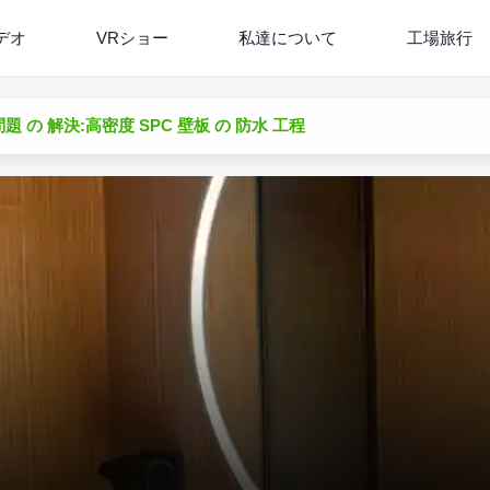
デオ
VRショー
私達について
工場旅行
題 の 解決:高密度 SPC 壁板 の 防水 工程