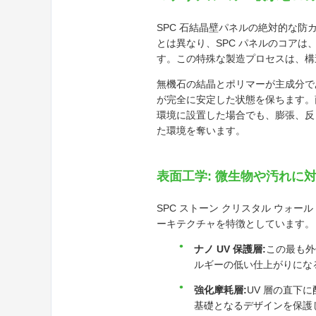
SPC 石結晶壁パネルの絶対的な
とは異なり、SPC パネルのコア
す。この特殊な製造プロセスは、構
無機石の結晶とポリマーが主成分で
が完全に安定した状態を保ちます。
環境に設置した場合でも、膨張、反
た環境を奪います。
表面工学: 微生物や汚れに
SPC ストーン クリスタル ウォ
ーキテクチャを特徴としています。
ナノ UV 保護層:
この最も外
ルギーの低い仕上がりにな
強化摩耗層:
UV 層の直下
基礎となるデザインを保護