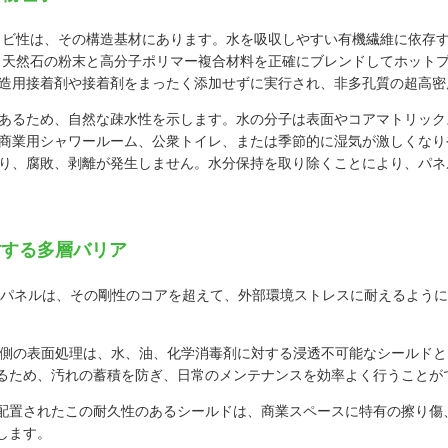
防カビ性は、その構造基材にあります。水を吸収しやすい有機繊維に依存
は、天然石の粉末と高分子ポリマー複合材料を正確にブレンドしてホット
造用接着剤や接着剤をまったく添加せずに実行され、非多孔質の超高密
あるため、自然な疎水性を示します。水の分子は表面やコアマトリック
商業用シャワールーム、公衆トイレ、または季節的に湿気が激しくなり
り、腐敗、剥離が発生しません。水分保持を取り除くことにより、パネ
対する多層バリア
ール パネルは、その剛性のコアを超えて、外部環境ストレスに耐えるように
側の表面処理は、水、油、化学消毒剤に対する浸透不可能なシールドと
るため、汚れの蓄積を防ぎ、日常のメンテナンスを効率よく行うことが
に配置されたこの耐久性のあるシールドは、商業スペースに特有の擦り
します。