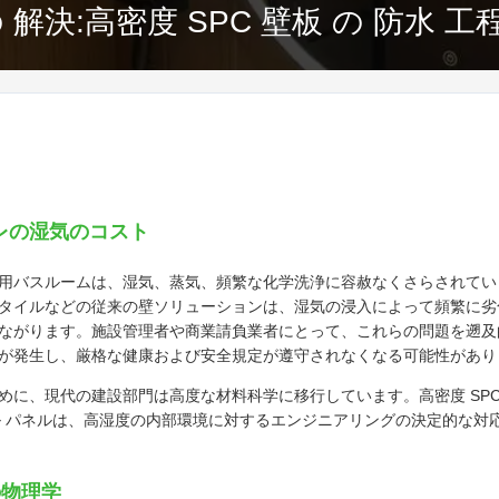
 解決:高密度 SPC 壁板 の 防水 工
レの湿気のコスト
用バスルームは、湿気、蒸気、頻繁な化学洗浄に容赦なくさらされてい
タイルなどの従来の壁ソリューションは、湿気の浸入によって頻繁に劣
ながります。施設管理者や商業請負業者にとって、これらの問題を遡及
が発生し、厳格な健康および安全規定が遵守されなくなる可能性があり
に、現代の建設部門は高度な材料科学に移行しています。高密度 SPC 
ール パネルは、高湿度の内部環境に対するエンジニアリングの決定的な
の物理学