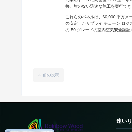
接、埃のない迅速な施工を実行でき
これらのパネルは、60,000 平
の安定したサプライ チェーン ロ
の E0 グレードの室内空気安全認
前の投稿
速い