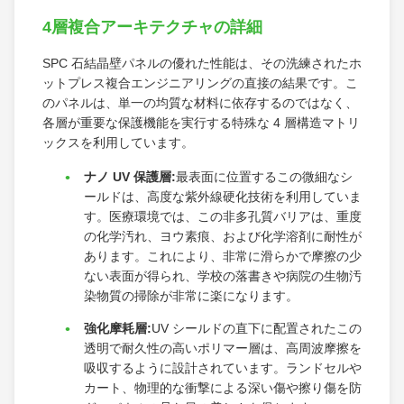
4層複合アーキテクチャの詳細
SPC 石結晶壁パネルの優れた性能は、その洗練されたホ
ットプレス複合エンジニアリングの直接の結果です。こ
のパネルは、単一の均質な材料に依存するのではなく、
各層が重要な保護機能を実行する特殊な 4 層構造マトリ
ックスを利用しています。
ナノ UV 保護層:
最表面に位置するこの微細なシ
ールドは、高度な紫外線硬化技術を利用していま
す。医療環境では、この非多孔質バリアは、重度
の化学汚れ、ヨウ素痕、および化学溶剤に耐性が
あります。これにより、非常に滑らかで摩擦の少
ない表面が得られ、学校の落書きや病院の生物汚
染物質の掃除が非常に楽になります。
強化摩耗層:
UV シールドの直下に配置されたこの
透明で耐久性の高いポリマー層は、高周波摩擦を
吸収するように設計されています。ランドセルや
カート、物理的な衝撃による深い傷や擦り傷を防