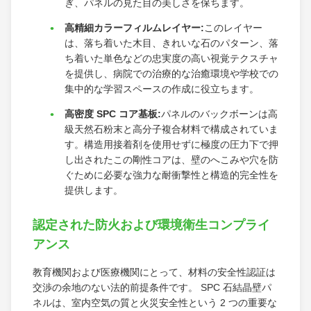
ぎ、パネルの見た目の美しさを保ちます。
高精細カラーフィルムレイヤー:
このレイヤー
は、落ち着いた木目、きれいな石のパターン、落
ち着いた単色などの忠実度の高い視覚テクスチャ
を提供し、病院での治療的な治癒環境や学校での
集中的な学習スペースの作成に役立ちます。
高密度 SPC コア基板:
パネルのバックボーンは高
級天然石粉末と高分子複合材料で構成されていま
す。構造用接着剤を使用せずに極度の圧力下で押
し出されたこの剛性コアは、壁のへこみや穴を防
ぐために必要な強力な耐衝撃性と構造的完全性を
提供します。
認定された防火および環境衛生コンプライ
アンス
教育機関および医療機関にとって、材料の安全性認証は
交渉の余地のない法的前提条件です。 SPC 石結晶壁パ
ネルは、室内空気の質と火災安全性という 2 つの重要な