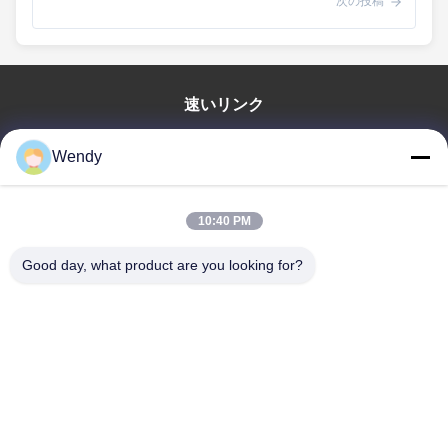
次の投稿
速いリンク
家
Wendy
プロダクト
ビデオ
10:40 PM
VRショー
私達について
Good day, what product are you looking for?
工場旅行
品質管理
私達に連絡しなさい
引用を要求しなさい
Zhengzhou Rainbow International Wood Co., Ltd.
86--16638239776