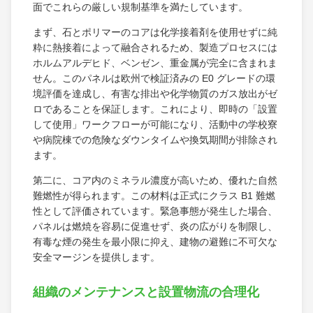
面でこれらの厳しい規制基準を満たしています。
まず、石とポリマーのコアは化学接着剤を使用せずに純
粋に熱接着によって融合されるため、製造プロセスには
ホルムアルデヒド、ベンゼン、重金属が完全に含まれま
せん。このパネルは欧州で検証済みの E0 グレードの環
境評価を達成し、有害な排出や化学物質のガス放出がゼ
ロであることを保証します。これにより、即時の「設置
して使用」ワークフローが可能になり、活動中の学校寮
や病院棟での危険なダウンタイムや換気期間が排除され
ます。
第二に、コア内のミネラル濃度が高いため、優れた自然
難燃性が得られます。この材料は正式にクラス B1 難燃
性として評価されています。緊急事態が発生した場合、
パネルは燃焼を容易に促進せず、炎の広がりを制限し、
有毒な煙の発生を最小限に抑え、建物の避難に不可欠な
安全マージンを提供します。
組織のメンテナンスと設置物流の合理化