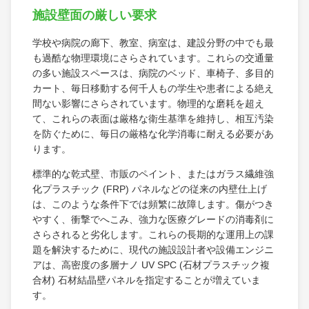
施設壁面の厳しい要求
学校や病院の廊下、教室、病室は、建設分野の中でも最
も過酷な物理環境にさらされています。これらの交通量
の多い施設スペースは、病院のベッド、車椅子、多目的
カート、毎日移動する何千人もの学生や患者による絶え
間ない影響にさらされています。物理的な磨耗を超え
て、これらの表面は厳格な衛生基準を維持し、相互汚染
を防ぐために、毎日の厳格な化学消毒に耐える必要があ
ります。
標準的な乾式壁、市販のペイント、またはガラス繊維強
化プラスチック (FRP) パネルなどの従来の内壁仕上げ
は、このような条件下では頻繁に故障します。傷がつき
やすく、衝撃でへこみ、強力な医療グレードの消毒剤に
さらされると劣化します。これらの長期的な運用上の課
題を解決するために、現代の施設設計者や設備エンジニ
アは、高密度の多層ナノ UV SPC (石材プラスチック複
合材) 石材結晶壁パネルを指定することが増えていま
す。